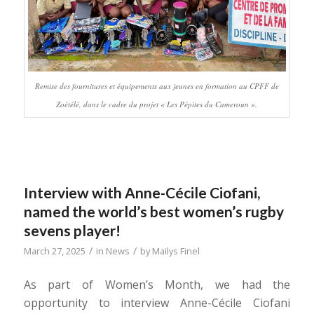
Remise des fournitures et équipements aux jeunes en formation au CPFF de
Zoétélé, dans le cadre du projet « Les Pépites du Cameroun ».
Interview with Anne-Cécile Ciofani,
named the world’s best women’s rugby
sevens player!
/
/
March 27, 2025
in
News
by
Mailys Finel
As part of Women’s Month, we had the
opportunity to interview Anne-Cécile Ciofani