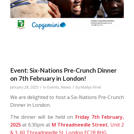
Event: Six-Nations Pre-Crunch Dinner
on 7th February in London!
/
/
January 28, 2025
in
Events
,
News
by
Mailys Finel
We are delighted to host a Six-Nations Pre-Crunch
Dinner in London.
The dinner will be held on
Friday 7th February,
2025
at 6:30pm at
M Threadneedle Street
,
Unit 2
& 3, 60 Threadneedle St, London EC2R 8HG
.