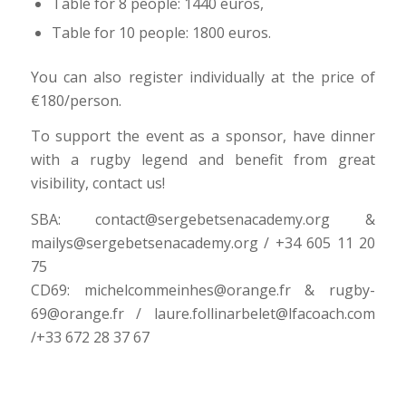
Table for 8 people: 1440 euros,
Table for 10 people: 1800 euros.
You can also register individually at the price of
€180/person.
To support the event as a sponsor, have dinner
with a rugby legend and benefit from great
visibility, contact us!
SBA: contact@sergebetsenacademy.org &
mailys@sergebetsenacademy.org / +34 605 11 20
75
CD69: michelcommeinhes@orange.fr & rugby-
69@orange.fr / laure.follinarbelet@lfacoach.com
/+33 672 28 37 67