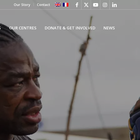
Our Story
Contact
S
OUR CENTRES
DONATE & GET INVOLVED
NEWS