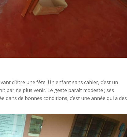
ant d’être une fête. Un enfant sans cahier, c’est un
init par ne plus venir. Le geste paraît modeste ; ses
ée dans de bonnes conditions, c’est une année qui a des