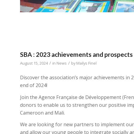
SBA : 2023 achievements and prospects
/
/
August 15, 2024
in
News
by
Mailys Finel
Discover the association’s major achievements in 2
end of 2024!
Join the Agence Française de Développement (Fren
donors to enable us to strengthen our positive imp
Cameroon and Mali.
We are looking for new partners to implement our p
and allow our young people to integrate socially a