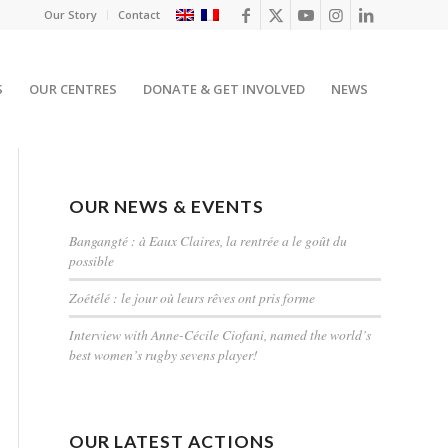
Our Story
Contact
S
OUR CENTRES
DONATE & GET INVOLVED
NEWS
OUR NEWS & EVENTS
Bangangté : à Eaux Claires, la rentrée a le goût du
possible
Zoétélé : le jour où leurs rêves ont pris forme
Interview with Anne-Cécile Ciofani, named the world’s
best women’s rugby sevens player!
OUR LATEST ACTIONS