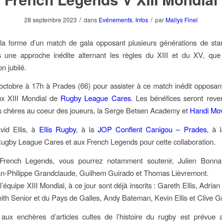
/
/
28 septembre 2023
dans
Evénements
,
Infos
par
Mailys Finel
la forme d’un match de gala opposant plusieurs générations de sta
s une approche inédite alternant les règles du XIII et du XV, que 
n jubilé.
ctobre à 17h à Prades (66) pour assister à ce match inédit opposan
x XIII Mondial de
Rugby League Cares
. Les bénéfices seront reve
s chères au coeur des joueurs, la Serge Betsen Academy et
Handi Mo
vid Ellis, à
Ellis Rugby
, à la
JOP Conflent Canigou – Prades
, à 
Rugby League Cares et aux French Legends pour cette collaboration.
French Legends, vous pourrez notamment soutenir, Julien Bonna
an-Philippe Grandclaude, Guilhem Guirado et Thomas Lièvremont.
’équipe XIII Mondial, à ce jour sont déjà inscrits : Gareth Ellis, Adria
ith Senior et du Pays de Galles, Andy Bateman, Kevin Ellis et Clive Gri
aux enchères d’articles cultes de l’histoire du rugby est prévue a