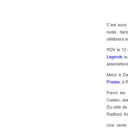
C’est sous 
ovale, dan
célébrera so
RDV le 12 o
Legends
au
association
Merci à Da
Prades
, à 
Parmi les 
Castex, Je
Du côté de l
Radford, Ke
Une vente 