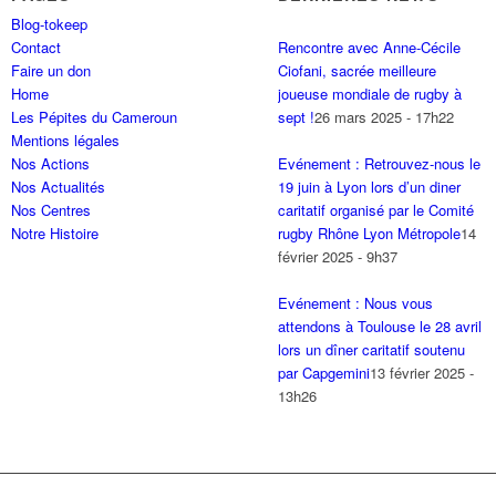
Blog-tokeep
Contact
Rencontre avec Anne-Cécile
Faire un don
Ciofani, sacrée meilleure
Home
joueuse mondiale de rugby à
Les Pépites du Cameroun
sept !
26 mars 2025 - 17h22
Mentions légales
Nos Actions
Evénement : Retrouvez-nous le
Nos Actualités
19 juin à Lyon lors d’un diner
Nos Centres
caritatif organisé par le Comité
Notre Histoire
rugby Rhône Lyon Métropole
14
février 2025 - 9h37
Evénement : Nous vous
attendons à Toulouse le 28 avril
lors un dîner caritatif soutenu
par Capgemini
13 février 2025 -
13h26