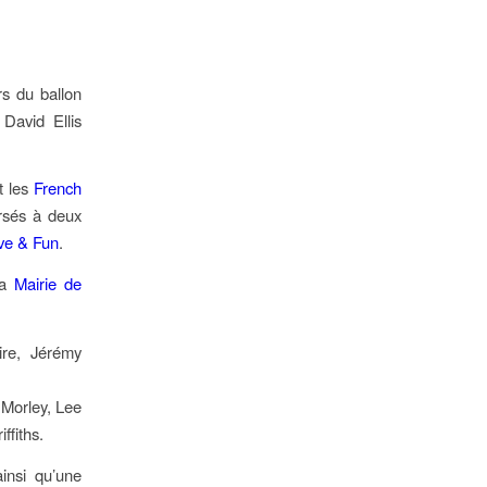
rs du ballon
David Ellis
t les
French
rsés à deux
ve & Fun
.
la
Mairie de
ire, Jérémy
n Morley, Lee
ffiths.
insi qu’une