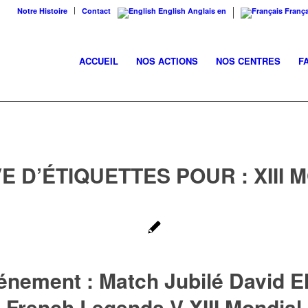
Notre Histoire
Contact
English
Anglais
en
França
ACCUEIL
NOS ACTIONS
NOS CENTRES
F
E D’ÉTIQUETTES POUR :
XIII
énement : Match Jubilé David Ell
French Legends V XIII Mondial