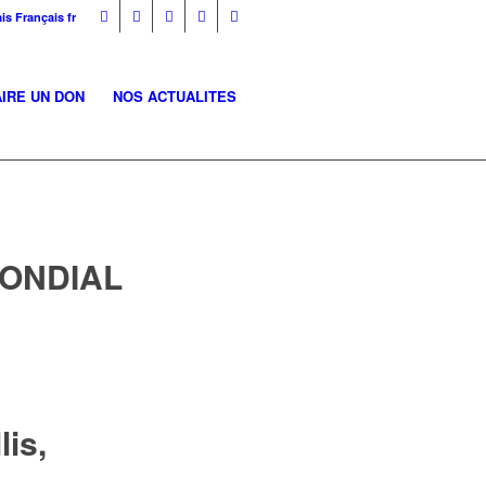
is
Français
fr
AIRE UN DON
NOS ACTUALITES
 MONDIAL
is,